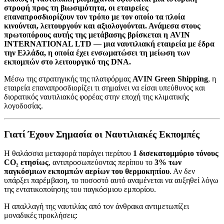
στροφή προς τη βιωσιμότητα, οι εταιρείες
επαναπροσδιορίζουν τον τρόπο με τον οποίο τα πλοία
κινούνται, λειτουργούν και αξιολογούνται. Ανάμεσα στους
πρωτοπόρους αυτής της μετάβασης βρίσκεται η AVIN
INTERNATIONAL LTD — μια ναυτιλιακή εταιρεία με έδρα
την Ελλάδα, η οποία έχει ενσωματώσει τη μείωση των
εκπομπών στο λειτουργικό της DNA.
Μέσω της στρατηγικής της πλατφόρμας
AVIN Green Shipping
, η
εταιρεία επαναπροσδιορίζει τι σημαίνει να είσαι υπεύθυνος και
διορατικός ναυτιλιακός φορέας στην εποχή της κλιματικής
λογοδοσίας.
Γιατί Έχουν Σημασία οι Ναυτιλιακές Εκπομπές
Η θαλάσσια μεταφορά παράγει περίπου
1 δισεκατομμύριο τόνους
CO₂ ετησίως
, αντιπροσωπεύοντας περίπου το
3% των
παγκόσμιων εκπομπών αερίων του θερμοκηπίου
. Αν δεν
υπάρξει παρέμβαση, το ποσοστό αυτό αναμένεται να αυξηθεί λόγω
της εντατικοποίησης του παγκόσμιου εμπορίου.
Η απαλλαγή της ναυτιλίας από τον άνθρακα αντιμετωπίζει
μοναδικές προκλήσεις: